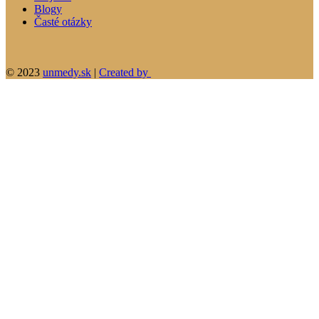
Blogy
Časté otázky
© 2023
unmedy.sk
|
Created by