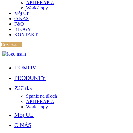
APITERAPIA
Workshopy
Môj ÚĽ
O NÁS
F&Q
BLOGY
KONTAKT
Rezervácia
DOMOV
PRODUKTY
Zážitky
Spanie na úľoch
APITERAPIA
Workshopy
Môj ÚĽ
O NÁS