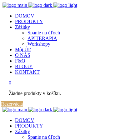
DOMOV
PRODUKTY
Zážitky
Spanie na úľoch
APITERAPIA
Workshopy
Môj ÚĽ
O NÁS
F&Q
BLOGY
KONTAKT
0
Žiadne produkty v košíku.
Rezervácia
DOMOV
PRODUKTY
Zážitky
Spanie na úľoch