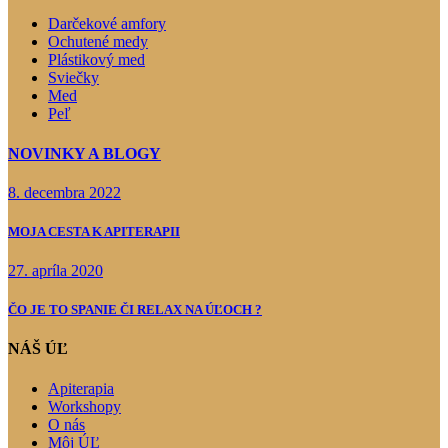
Darčekové amfory
Ochutené medy
Plástikový med
Sviečky
Med
Peľ
NOVINKY A BLOGY
8. decembra 2022
MOJA CESTA K APITERAPII
27. apríla 2020
ČO JE TO SPANIE ČI RELAX NA ÚĽOCH ?
NÁŠ ÚĽ
Apiterapia
Workshopy
O nás
Môj ÚĽ