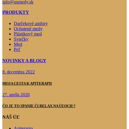
info@unmedy.sk
PRODUKTY
Darčekové amfory
Ochutené medy
Plástikový med
Sviečky
Med
Peľ
NOVINKY A BLOGY
8. decembra 2022
MOJA CESTA K APITERAPII
27. apríla 2020
ČO JE TO SPANIE ČI RELAX NA ÚĽOCH ?
NÁŠ ÚĽ
Apiterapia