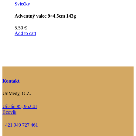
Sviečky
Adventný valec 9×4,5cm 143g
5.50
€
Add to cart
Kontakt
UnMedy, O.Z.
Uňatín 85, 962 41
Bzovík
+421 949 727 461