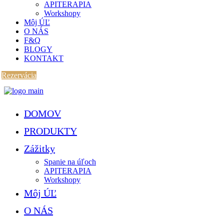
APITERAPIA
Workshopy
Môj ÚĽ
O NÁS
F&Q
BLOGY
KONTAKT
Rezervácia
DOMOV
PRODUKTY
Zážitky
Spanie na úľoch
APITERAPIA
Workshopy
Môj ÚĽ
O NÁS