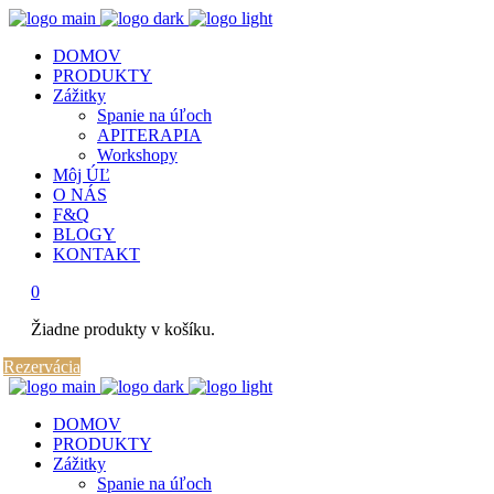
DOMOV
PRODUKTY
Zážitky
Spanie na úľoch
APITERAPIA
Workshopy
Môj ÚĽ
O NÁS
F&Q
BLOGY
KONTAKT
0
Žiadne produkty v košíku.
Rezervácia
DOMOV
PRODUKTY
Zážitky
Spanie na úľoch