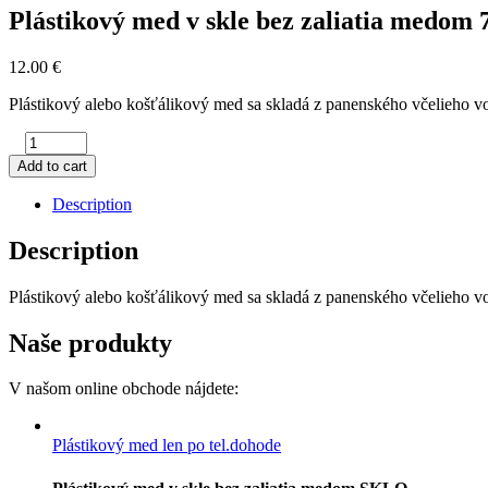
Plástikový med v skle bez zaliatia medom
12.00
€
Plástikový alebo košťálikový med sa skladá z panenského včelieho v
Add to cart
Description
Description
Plástikový alebo košťálikový med sa skladá z panenského včelieho v
Naše produkty
V našom online obchode nájdete:
Plástikový med len po tel.dohode