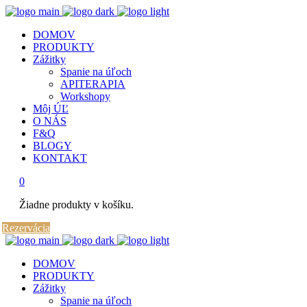
DOMOV
PRODUKTY
Zážitky
Spanie na úľoch
APITERAPIA
Workshopy
Môj ÚĽ
O NÁS
F&Q
BLOGY
KONTAKT
0
Žiadne produkty v košíku.
Rezervácia
DOMOV
PRODUKTY
Zážitky
Spanie na úľoch