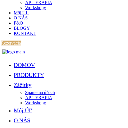
APITERAPIA
Workshopy
Môj ÚĽ
O NÁS
F&Q
BLOGY
KONTAKT
Rezervácia
DOMOV
PRODUKTY
Zážitky
Spanie na úľoch
APITERAPIA
Workshopy
Môj ÚĽ
O NÁS