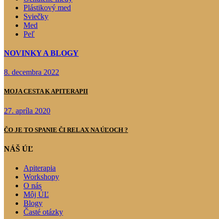
Plástikový med
Sviečky
Med
Peľ
NOVINKY A BLOGY
8. decembra 2022
MOJA CESTA K APITERAPII
27. apríla 2020
ČO JE TO SPANIE ČI RELAX NA ÚĽOCH ?
NÁŠ ÚĽ
Apiterapia
Workshopy
O nás
Môj ÚĽ
Blogy
Časté otázky