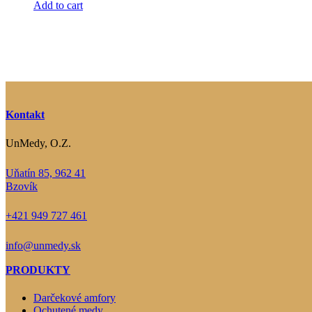
Add to cart
Kontakt
UnMedy, O.Z.
Uňatín 85, 962 41
Bzovík
+421 949 727 461
info@unmedy.sk
PRODUKTY
Darčekové amfory
Ochutené medy