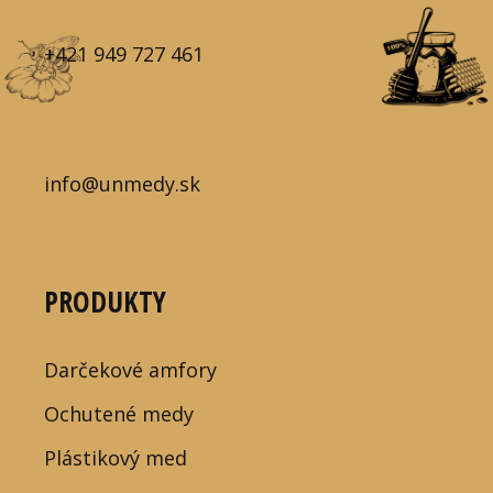
+421 949 727 461
info@unmedy.sk
PRODUKTY
Darčekové amfory
Ochutené medy
Plástikový med